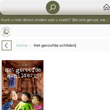
Kunt u niet direct vinden wat u zoekt? Bel ons gerust, we helpen u graag. 0341-552405 De Boekverkoopers
Home
-
Het geroofde schilderij