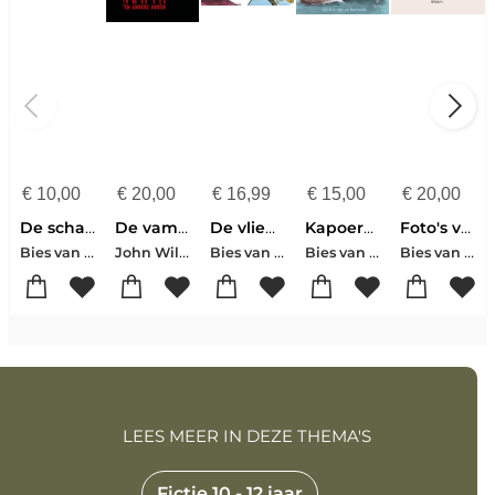
€
10,00
€
20,00
€
16,99
€
15,00
€
20,00
De schat op Schedeleiland (Schateiland)
De vampyr
De vliegende jongen
Kapoerem Kapoerowitzj
Foto's van Maria
Bies van Ede-Robert Louis Stevenson
John William Polidori
Bies van Ede
Bies van Ede
Bies van Ede
LEES MEER IN DEZE THEMA'S
Fictie 10 - 12 jaar