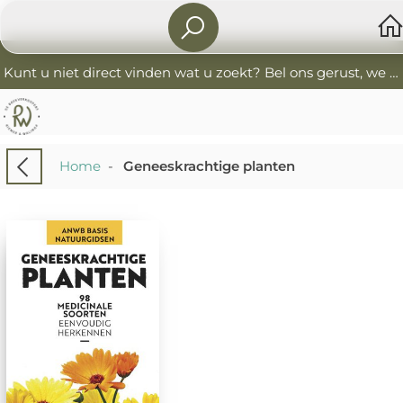
Kunt u niet direct vinden wat u zoekt? Bel ons gerust, we helpen u graag. 0341-552405 De Boekverkoopers
Home
-
Geneeskrachtige planten