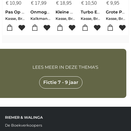
€
10,90
€
17,99
€
18,95
€
10,50
€
9,95
Pas Op Voor De Taart
Onmogelijke Opdracht Van De President
Kleine Ooievaar Kan Het Zelf
Turbo En Tim
Grote Puddingshow Ack26
Kasse, Bram
Kalkman, Roland Kasse, Bram Mijnders,
Kasse, Bram
Kasse, Bram
Kasse, Bram
LEES MEER IN DEZE THEMA'S
Fictie 7 - 9 jaar
RIEMER & WALINGA
De Boekverkoopers