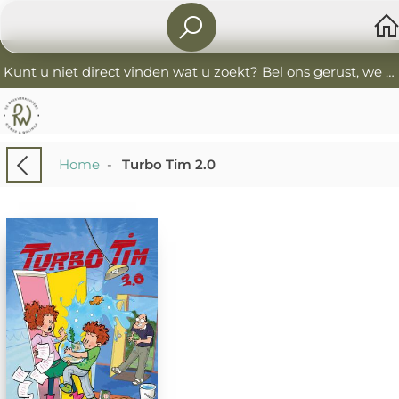
Kunt u niet direct vinden wat u zoekt? Bel ons gerust, we helpen u graag. 0341-552405 De Boekverkoopers
Home
-
Turbo Tim 2.0