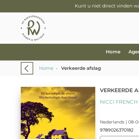
Kunt u niet direct vinden 
Home
Age
Home
-
Verkeerde afslag
VERKEERDE A
NICCI FRENCH
Nederlands | 08-0
9789026370182