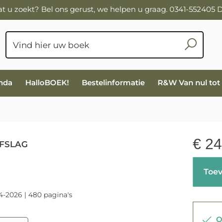
wat u zoekt? Bel ons gerust, we helpen u graag. 0341-552405
nda
HalloBOEK!
Bestelinformatie
R&W Van nul tot
€
24
FSLAG
Toev
4-2026 | 480 pagina's
Op