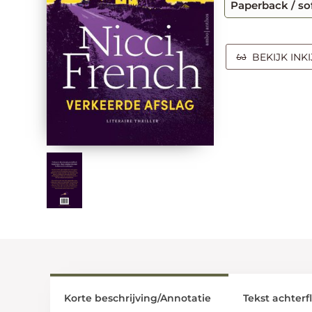
Paperback / so
BEKIJK INK
Korte beschrijving/Annotatie
Tekst achterf