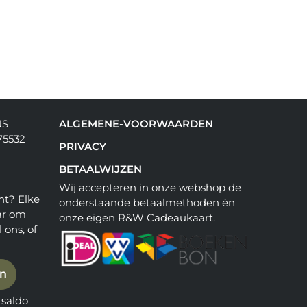
NS
ALGEMENE-VOORWAARDEN
75532
PRIVACY
BETAALWIJZEN
Wij accepteren in onze webshop de
ht? Elke
onderstaande betaalmethoden én
ar om
onze eigen R&W Cadeaukaart.
 ons, of
en
saldo