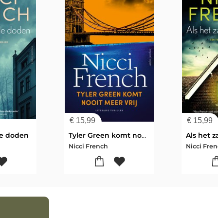
€
15,99
€
15,99
de doden
Tyler Green komt nooit meer vrij
Nicci French
Nicci Fre