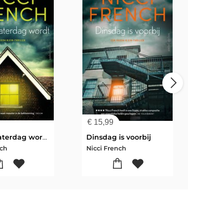
€
15,99
€
15
Als het zaterdag wordt
Dinsdag is voorbij
nch
Nicci French
Nicc