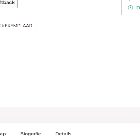
ftback
Di
IJKEXEMPLAAR
lap
Biografie
Details