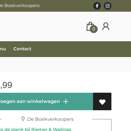
 De Boekverkoopers
0
 nu
Contact
,99
oegen aan winkelwagen
De Boekverkoopers
 de plank bij Riemer & Walinga