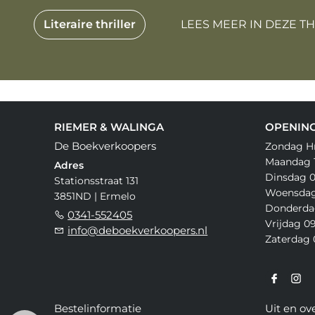
Literaire thriller
LEES MEER IN DEZE T
RIEMER & WALINGA
OPENING
De Boekverkoopers
Zondag H
Maandag 1
Adres
Dinsdag 0
Stationsstraat 131
Woensdag 
3851ND | Ermelo
Donderdag
0341-552405
Vrijdag 09
info@deboekverkoopers.nl
Zaterdag 0
Bestelinformatie
Uit en ov