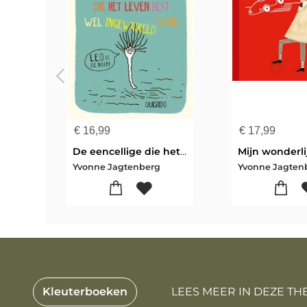
€
16,99
€
17,99
De eencellige die het leven best wel ingewikkeld vond
Mijn wonderl
Yvonne Jagtenberg
Yvonne Jagten
Kleuterboeken
LEES MEER IN DEZE TH