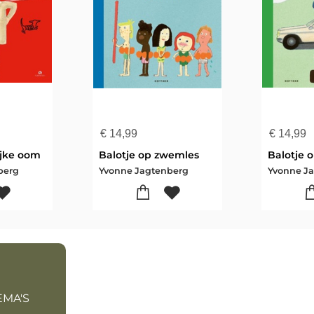
€
14,99
€
14,99
ijke oom
Balotje op zwemles
Balotje 
berg
Yvonne Jagtenberg
Yvonne J
EMA'S