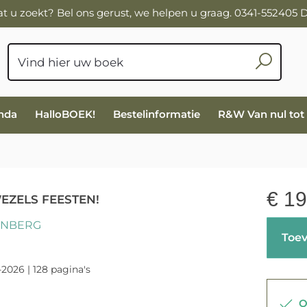
wat u zoekt? Bel ons gerust, we helpen u graag. 0341-552405
nda
HalloBOEK!
Bestelinformatie
R&W Van nul tot
€
19
ZELS FEESTEN!
ENBERG
Toev
-2026 | 128 pagina's
Op