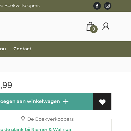
 De Boekverkoopers
0
 nu
Contact
,99
oegen aan winkelwagen
De Boekverkoopers
 de plank bij Riemer & Walinga