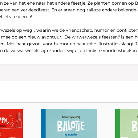
len ze van het ene naar het andere feestje. Ze planten bomen op 
ren een verkleedfeest. En er staan nog talloze andere bekende e
 iets te vieren!
rwezels op weg!', waarin we de vriendschap, humor en conflicte
e op een nieuw avontuur. 'De wirwarwezels feesten!' is een he
n. Met haar gevoel voor humor en haar rake illustraties slaagt
n de wirwarwezels zijn zonder twijfel de leukste voorleesboeken 