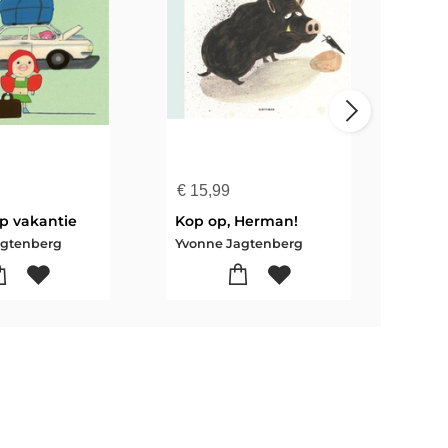
€
15,99
€
16
op vakantie
Kop op, Herman!
Het
agtenberg
Yvonne Jagtenberg
Yvon