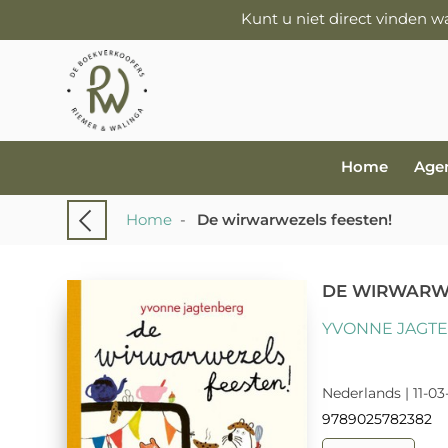
Kunt u niet direct vinden 
Home
Age
Home
-
De wirwarwezels feesten!
DE WIRWARWE
YVONNE JAGT
Nederlands | 11-03
9789025782382