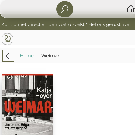
Kunt u niet direct vinden wat u zoekt? Bel ons gerust, we helpen u graag. 0341-552405 De Boekverkoopers
Home
-
Weimar