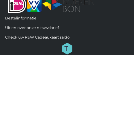
Bestelinformatie
Uit en over onze nieuwsbrief
Check uw R&W Cadeaukaart saldo